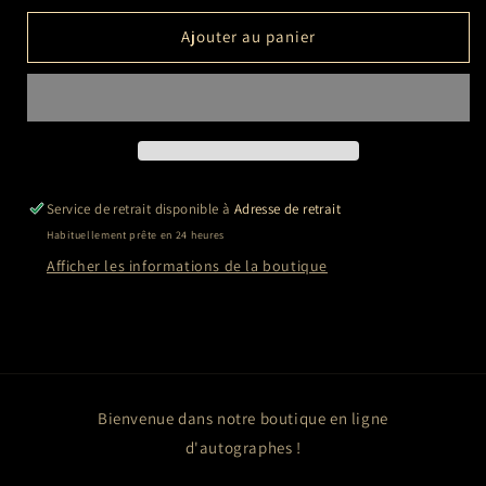
quantité
quantité
de
de
Ajouter au panier
Vincent
Vincent
PEREZ,
PEREZ,
Daniel
Daniel
AUTEUIL
AUTEUIL
Service de retrait disponible à
Adresse de retrait
Habituellement prête en 24 heures
Afficher les informations de la boutique
Bienvenue dans notre boutique en ligne
d'autographes !