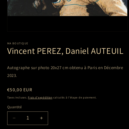
Ouvrir
le
média
MA BOUTIQUE
1
Vincent PEREZ, Daniel AUTEUIL
dans
une
fenêtre
modale
Autographe sur photo 20x27 cm
obtenu à Paris en Décembre
2023.
Prix
€50,00 EUR
habituel
Taxes incluses.
Frais d'expédition
calculés à l'étape de paiement.
Quantité
Réduire
Augmenter
la
la