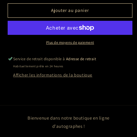
quantité
quantité
de
de
Ajouter au panier
Topher
Topher
GRACE
GRACE
Plus de moyens de paiement
Service de retrait disponible à
Adresse de retrait
Habituellement prête en 24 heures
Afficher les informations de la boutique
Bienvenue dans notre boutique en ligne
d'autographes !