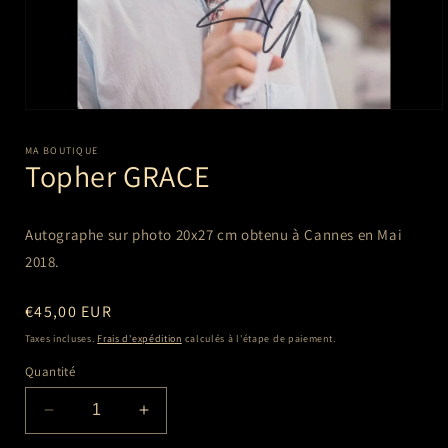
Ouvrir
le
média
MA BOUTIQUE
1
Topher GRACE
dans
une
fenêtre
modale
Autographe sur photo 20x27 cm
obtenu à Cannes en Mai
2018.
Prix
€45,00 EUR
habituel
Taxes incluses.
Frais d'expédition
calculés à l'étape de paiement.
Quantité
Réduire
Augmenter
la
la