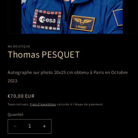
Ouvrir
le
média
MA BOUTIQUE
1
Thomas PESQUET
dans
une
fenêtre
modale
Autographe sur photo 20x25 cm
obtenu à Paris en Octobre
2023.
Prix
€70,00 EUR
habituel
Taxes incluses.
Frais d'expédition
calculés à l'étape de paiement.
Quantité
Réduire
Augmenter
la
la