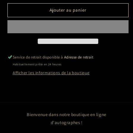
quantité
quantité
de
de
Ajouter au panier
Thomas
Thomas
PESQUET
PESQUET
Service de retrait disponible à
Adresse de retrait
Habituellement prête en 24 heures
Afficher les informations de la boutique
Bienvenue dans notre boutique en ligne
d'autographes !