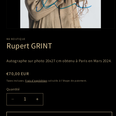
Ouvrir
le
média
MA BOUTIQUE
1
Rupert GRINT
dans
une
fenêtre
modale
Autographe sur photo 20x27 cm
obtenu à Paris en Mars 2024.
Prix
€70,00 EUR
habituel
Taxes incluses.
Frais d'expédition
calculés à l'étape de paiement.
Quantité
Réduire
Augmenter
la
la
quantité
quantité