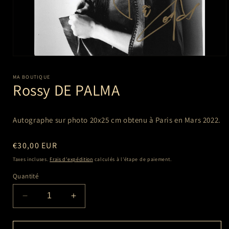
Ouvrir
le
média
MA BOUTIQUE
1
Rossy DE PALMA
dans
une
fenêtre
modale
Autographe sur photo 20x25 cm
obtenu à Paris en Mars 2022.
Prix
€30,00 EUR
habituel
Taxes incluses.
Frais d'expédition
calculés à l'étape de paiement.
Quantité
Réduire
Augmenter
la
la
quantité
quantité