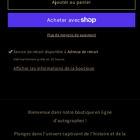
de
de
Ajouter au panier
Rossy
Rossy
DE
DE
PALMA
PALMA
Plus de moyens de paiement
Service de retrait disponible à
Adresse de retrait
Habituellement prête en 24 heures
Afficher les informations de la boutique
Bienvenue dans notre boutique en ligne
d'autographes !
Plongez dans l'univers captivant de l'histoire et de la