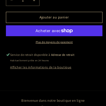
Réduire
Augmenter
la
la
quantité
quantité
de
de
Ajouter au panier
Melissa
Melissa
SUE
SUE
ANDERSON
ANDERSON
(La
(La
Petite
Petite
Plus de moyens de paiement
Maison
Maison
dans
dans
Service de retrait disponible à
Adresse de retrait
la
la
Habituellement prête en 24 heures
prairie)
prairie)
Afficher les informations de la boutique
Bienvenue dans notre boutique en ligne