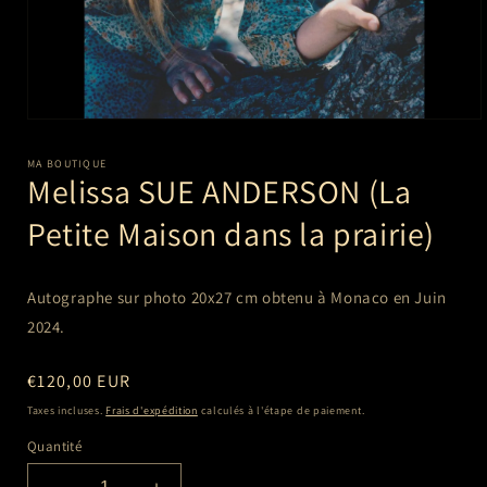
Ouvrir
le
média
MA BOUTIQUE
1
Melissa SUE ANDERSON (La
dans
une
Petite Maison dans la prairie)
fenêtre
modale
Autographe sur photo 20x27 cm obtenu à Monaco en Juin
2024.
Prix
€120,00 EUR
habituel
Taxes incluses.
Frais d'expédition
calculés à l'étape de paiement.
Quantité