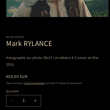
Ouvrir
le
média
MA BOUTIQUE
1
Mark RYLANCE
dans
une
fenêtre
modale
Autographe sur photo 20x27 cm
obtenu à Cannes en Mai
2016.
Prix
€50,00 EUR
habituel
Taxes incluses.
Frais d'expédition
calculés à l'étape de paiement.
Quantité
Réduire
Augmenter
la
la