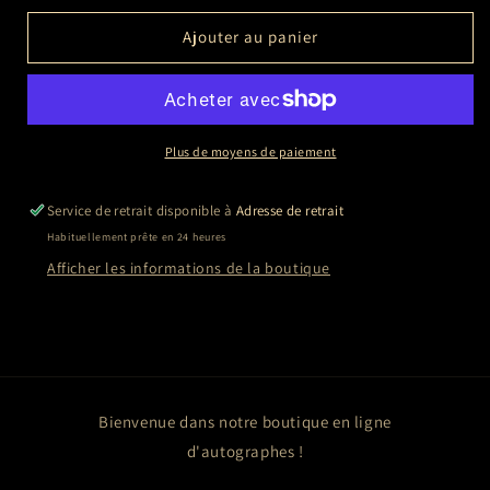
quantité
quantité
de
de
Ajouter au panier
Mark
Mark
RYLANCE
RYLANCE
Plus de moyens de paiement
Service de retrait disponible à
Adresse de retrait
Habituellement prête en 24 heures
Afficher les informations de la boutique
Bienvenue dans notre boutique en ligne
d'autographes !