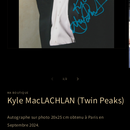
Ouvrir
le
média
1
dans
une
l
fenêtre
de
1
/
2
modale
MA BOUTIQUE
Kyle MacLACHLAN (Twin Peaks)
Autographe sur photo 20x25 cm
obtenu à Paris en
Septembre 2024.