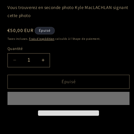
Vous trouverez en seconde photo Kyle MacLACHLAN
signant
cette
photo
Prix
€50,00 EUR
Épuisé
habituel
Taxes incluses.
Frais d'expédition
calculés à l'étape de paiement.
Quantité
Réduire
Augmenter
la
la
quantité
quantité
de
de
Épuisé
Kyle
Kyle
MacLACHLAN
MacLACHLAN
(Twin
(Twin
Peaks)
Peaks)