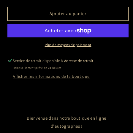
la
la
quantité
quantité
de
de
Ajouter au panier
Jurnee
Jurnee
SMOLLETT
SMOLLETT
(Lovecraft
(Lovecraft
Country)
Country)
Plus de moyens de paiement
Service de retrait disponible à
Adresse de retrait
Habituellement prête en 24 heures
Afficher les informations de la boutique
Bienvenue dans notre boutique en ligne
d'autographes !