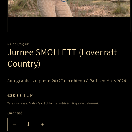
Ouvrir
le
média
MA BOUTIQUE
1
Jurnee SMOLLETT (Lovecraft
dans
une
Country)
fenêtre
modale
Autographe sur photo 20x27 cm
obtenu à Paris en Mars 2024.
Prix
€30,00 EUR
habituel
Taxes incluses.
Frais d'expédition
calculés à l'étape de paiement.
Quantité
Réduire
Augmenter