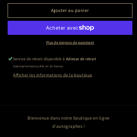
quantité
quantité
de
de
Ajouter au panier
Juliette
Juliette
BINOCHE
BINOCHE
Plus de moyens de paiement
Service de retrait disponible à
Adresse de retrait
Habituellement prête en 24 heures
Afficher les informations de la boutique
Bienvenue dans notre boutique en ligne
d'autographes !