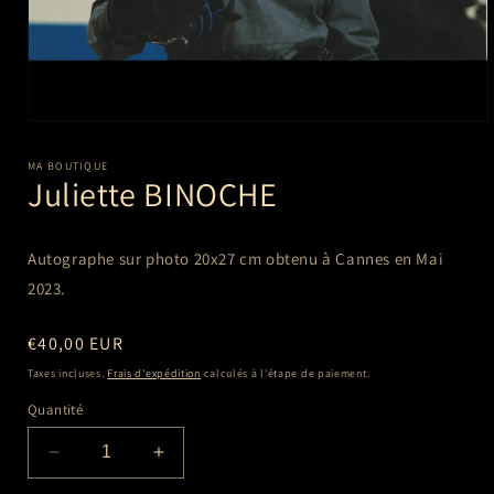
Ouvrir
le
média
MA BOUTIQUE
1
Juliette BINOCHE
dans
une
fenêtre
modale
Autographe sur photo 20x27 cm
obtenu à Cannes en Mai
2023.
Prix
€40,00 EUR
habituel
Taxes incluses.
Frais d'expédition
calculés à l'étape de paiement.
Quantité
Réduire
Augmenter
la
la