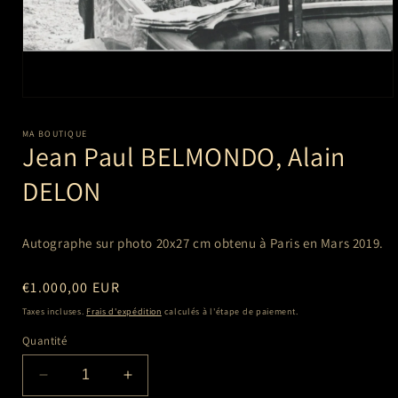
Ouvrir
le
média
MA BOUTIQUE
1
Jean Paul BELMONDO, Alain
dans
une
DELON
fenêtre
modale
Autographe sur photo 20x27 cm
obtenu à Paris en Mars 2019.
Prix
€1.000,00 EUR
habituel
Taxes incluses.
Frais d'expédition
calculés à l'étape de paiement.
Quantité
Réduire
Augmenter