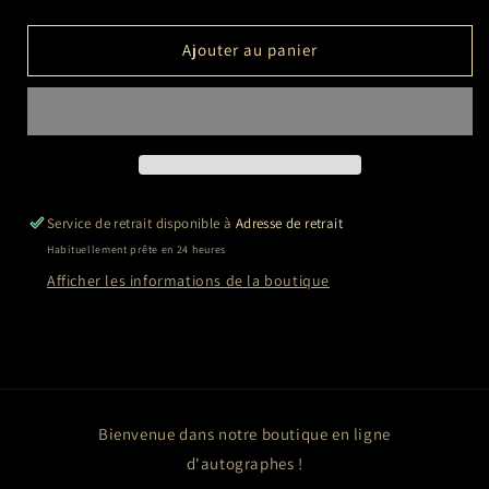
la
la
quantité
quantité
de
de
Ajouter au panier
Jean
Jean
Paul
Paul
BELMONDO,
BELMONDO,
Alain
Alain
DELON
DELON
Service de retrait disponible à
Adresse de retrait
Habituellement prête en 24 heures
Afficher les informations de la boutique
Bienvenue dans notre boutique en ligne
d'autographes !