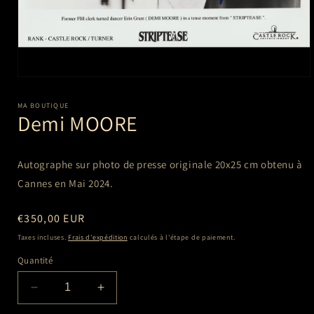
Ouvrir
le
média
MA BOUTIQUE
1
Demi MOORE
dans
une
fenêtre
modale
Autographe sur photo de presse originale 20x25 cm
obtenu à
Cannes en Mai 2024.
Prix
€350,00 EUR
habituel
Taxes incluses.
Frais d'expédition
calculés à l'étape de paiement.
Quantité
Réduire
Augmenter
la
la