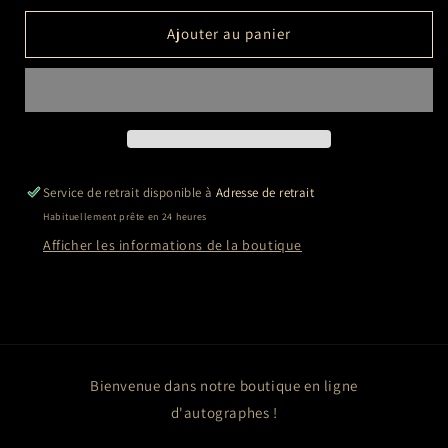
quantité
quantité
de
de
Ajouter au panier
Demi
Demi
MOORE
MOORE
Service de retrait disponible à
Adresse de retrait
Habituellement prête en 24 heures
Afficher les informations de la boutique
Bienvenue dans notre boutique en ligne
d'autographes !