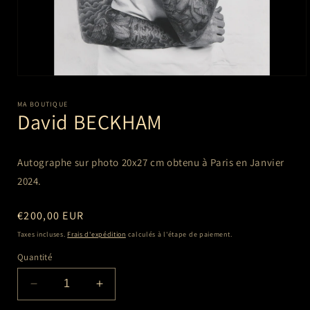
Ouvrir
le
média
MA BOUTIQUE
1
David BECKHAM
dans
une
fenêtre
modale
Autographe sur photo 20x27 cm
obtenu à Paris en Janvier
2024.
Prix
€200,00 EUR
habituel
Taxes incluses.
Frais d'expédition
calculés à l'étape de paiement.
Quantité
Réduire
Augmenter
la
la