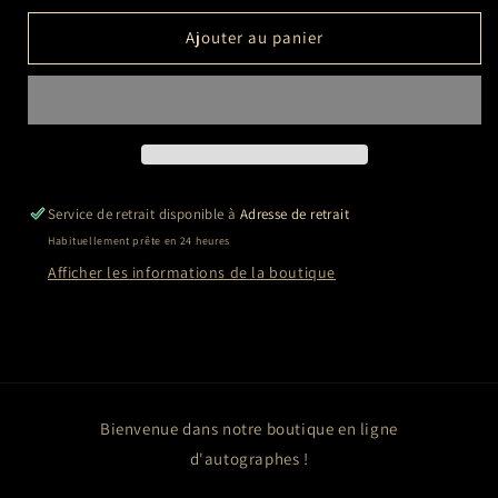
quantité
quantité
de
de
Ajouter au panier
David
David
BECKHAM
BECKHAM
Service de retrait disponible à
Adresse de retrait
Habituellement prête en 24 heures
Afficher les informations de la boutique
Bienvenue dans notre boutique en ligne
d'autographes !