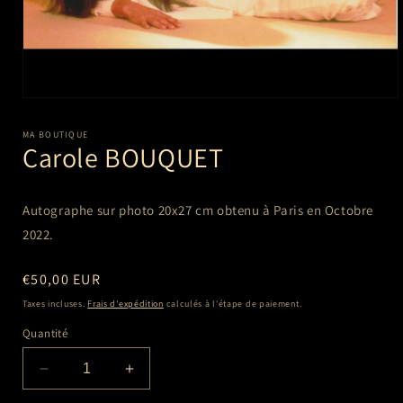
Ouvrir
le
média
MA BOUTIQUE
1
Carole BOUQUET
dans
une
fenêtre
modale
Autographe sur photo 20x27 cm
obtenu à Paris en Octobre
2022.
Prix
€50,00 EUR
habituel
Taxes incluses.
Frais d'expédition
calculés à l'étape de paiement.
Quantité
Réduire
Augmenter
la
la