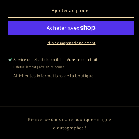
quantité
quantité
de
de
Ajouter au panier
Carole
Carole
BOUQUET
BOUQUET
Plus de moyens de paiement
Service de retrait disponible à
Adresse de retrait
Habituellement prête en 24 heures
Afficher les informations de la boutique
Bienvenue dans notre boutique en ligne
d'autographes !