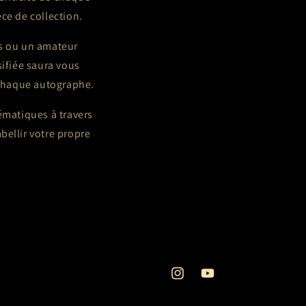
èce de collection.
es ou un amateur
ifiée saura vous
e chaque autographe.
ématiques à travers
bellir votre propre
Instagram
YouTube