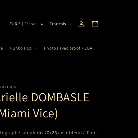
P
L
Connexion
Panier
EUR € | France
Français
a
a
y
n
te
Funko Pop
Photos avec proof / COA
s
g
/
u
r
e
é
g
 BOUTIQUE
Arielle DOMBASLE
i
o
Miami Vice)
n
tographe sur photo 20x25 cm
obtenu à Paris