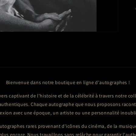
Bienvenue dans notre boutique en ligne d'autographes !
ers captivant de l'histoire et de la célébrité à travers notre col
 authentiques. Chaque autographe que nous proposons raconte
exion avec une époque, un artiste ou une personnalité inoubli
utographes rares provenant d'icônes du cinéma, de la musique,
n plus encore. Nous travaillons sans relâche pour garantir l'aut