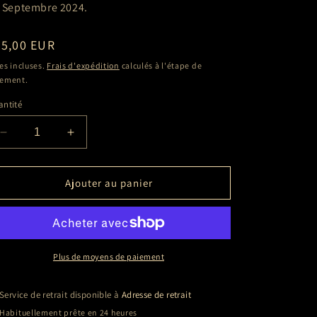
 Septembre 2024.
ix
25,00 EUR
bituel
es incluses.
Frais d'expédition
calculés à l'étape de
iement.
ntité
Réduire
Augmenter
la
la
quantité
quantité
de
de
Ajouter au panier
Arielle
Arielle
DOMBASLE
DOMBASLE
(Miami
(Miami
Vice)
Vice)
Plus de moyens de paiement
Service de retrait disponible à
Adresse de retrait
Habituellement prête en 24 heures