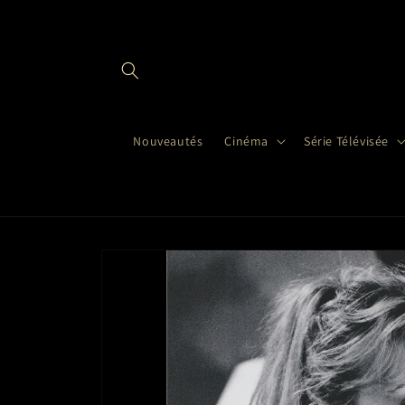
et
passer
au
contenu
Nouveautés
Cinéma
Série Télévisée
Passer aux
informations
produits