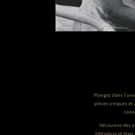
Ouvrir
le
média
1
dans
une
fenêtre
modale
Plongez dans l'univ
pièces uniques et
conn
Découvrez des a
littérature et bie